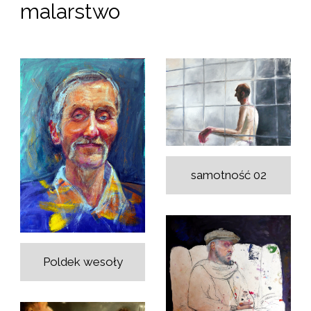
malarstwo
samotność 02
Poldek wesoły