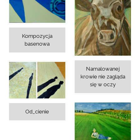
Kompozycja
basenowa
Namalowanej
krowie nie zagląda
się w oczy
Od_cienie