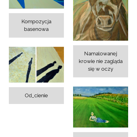
Kompozycja
basenowa
Namalowanej
krowie nie zagląda
się w oczy
Od_cienie