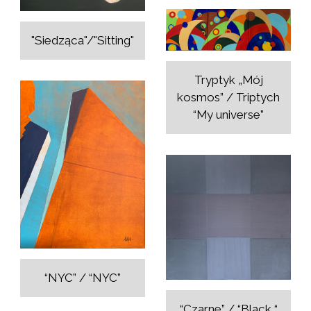
"Siedząca"/"Sitting"
Tryptyk „Mój
kosmos” / Triptych
“My universe”
“NYC” / “NYC”
“Czarne” / “Black “