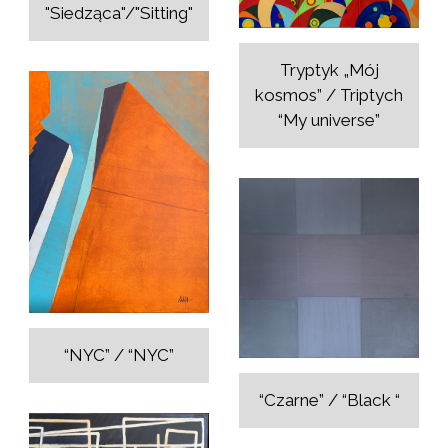
"Siedząca"/"Sitting"
Tryptyk „Mój
kosmos” / Triptych
“My universe”
“NYC” / “NYC”
“Czarne” / “Black “