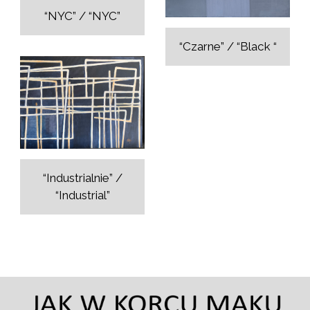
“NYC” / “NYC”
“Czarne” / “Black “
“Industrialnie” /
“Industrial”