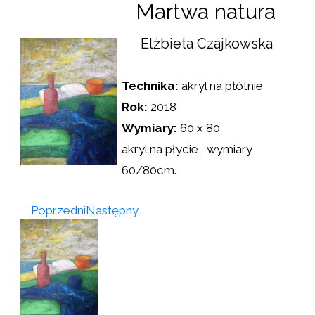
Martwa natura
Elżbieta Czajkowska
Technika:
akryl na płótnie
Rok:
2018
Wymiary:
60 x 80
akryl na płycie, wymiary
60/80cm.
Poprzedni
Następny