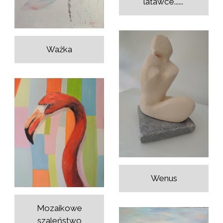
latawce......"
Ważka
Wenus
Mozaikowe
szaleństwo