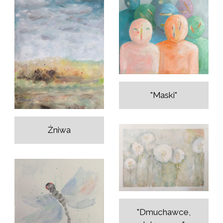
"Maski"
Żniwa
"Dmuchawce,