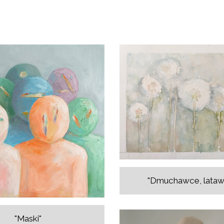
"Dmuchawce, latawce.
"Maski"