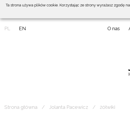
Ta strona używa plików cookie. Korzystając ze strony wyrażasz zgodę n
PL
EN
O nas
Strona główna
Jolanta Pacewicz
żółwiki