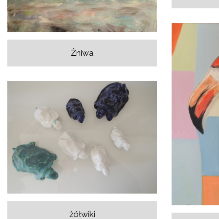
Żniwa
żółwiki