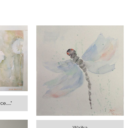
....."
Ważka