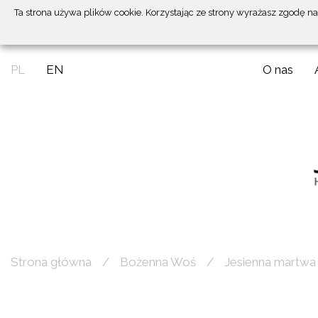
Ta strona używa plików cookie. Korzystając ze strony wyrażasz zgodę n
PL
EN
O nas
Strona główna
Bożenna Woś
Jesienna martwa 