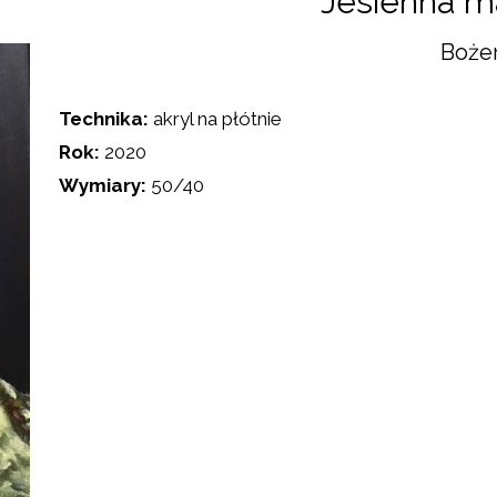
Jesienna m
Boże
Technika:
akryl na płótnie
Rok:
2020
Wymiary:
50/40