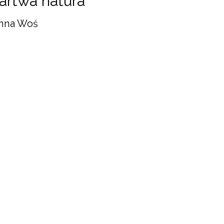
artwa natura
nna Woś