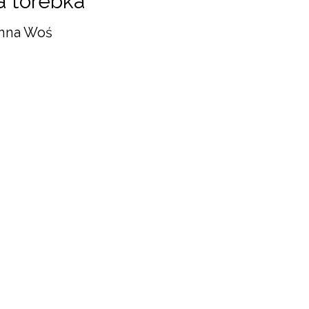
a torebka
nna Woś