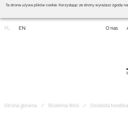
Ta strona używa plików cookie. Korzystając ze strony wyrażasz zgodę n
PL
EN
O nas
Strona główna
Bożenna Woś
Osobista torebk