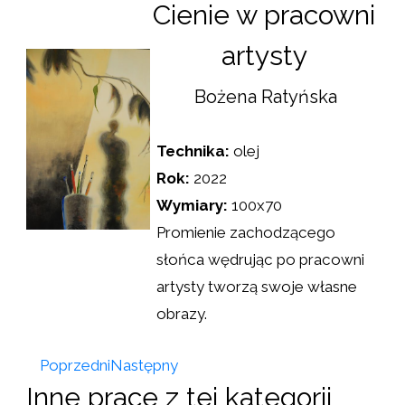
Cienie w pracowni
artysty
Bożena Ratyńska
Technika:
olej
Rok:
2022
Wymiary:
100x70
Promienie zachodzącego
słońca wędrując po pracowni
artysty tworzą swoje własne
obrazy.
Poprzedni
Następny
Inne prace z tej kategorii