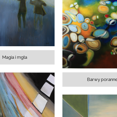
Magia i mgła
Barwy porann