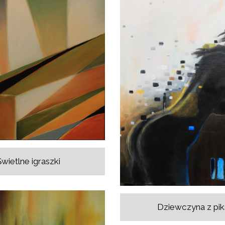
wietlne igraszki
Dziewczyna z piks