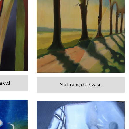
 c.d.
Na krawędzi czasu