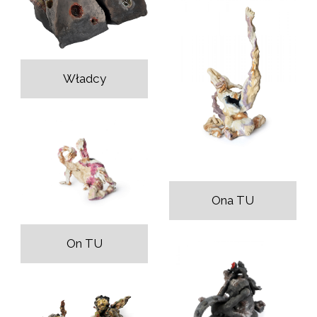
Władcy
Ona TU
On TU