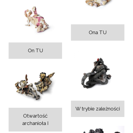
Ona TU
On TU
W trybie zależności
Otwartość
archanioła I