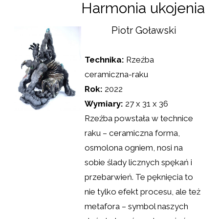
Harmonia ukojenia
Piotr Goławski
Technika:
Rzeźba
ceramiczna-raku
Rok:
2022
Wymiary:
27 x 31 x 36
Rzeźba powstała w technice
raku – ceramiczna forma,
osmolona ogniem, nosi na
sobie ślady licznych spękań i
przebarwień. Te pęknięcia to
nie tylko efekt procesu, ale też
metafora – symbol naszych